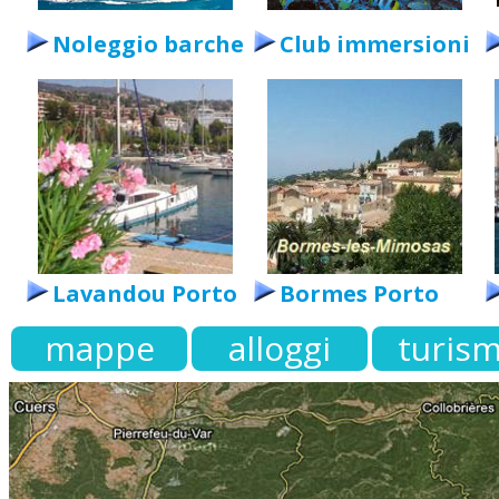
Noleggio barche
Club immersioni
Lavandou Porto
Bormes Porto
mappe
alloggi
turis