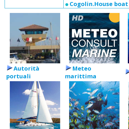
Cogolin.House boat
Autorità
Meteo
portuali
marittima