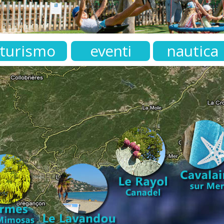
turismo
eventi
nautica