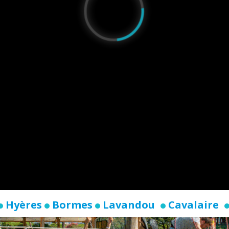
Hyères
Bormes
Lavandou
Cavalaire