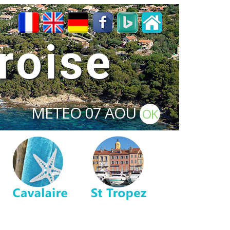
roise
METEO
07 AOU
OK