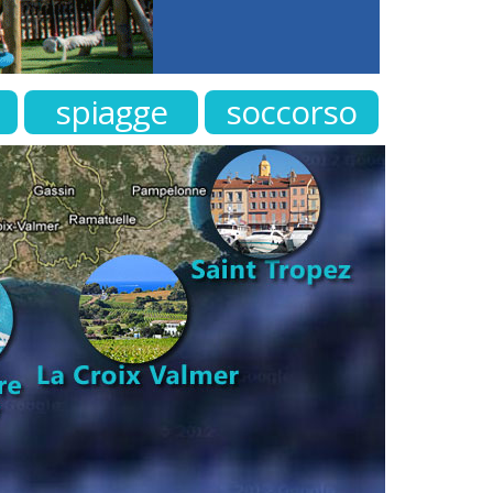
spiagge
soccorso