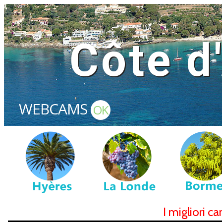
Côte d
WEBCAMS
OK
I migliori c