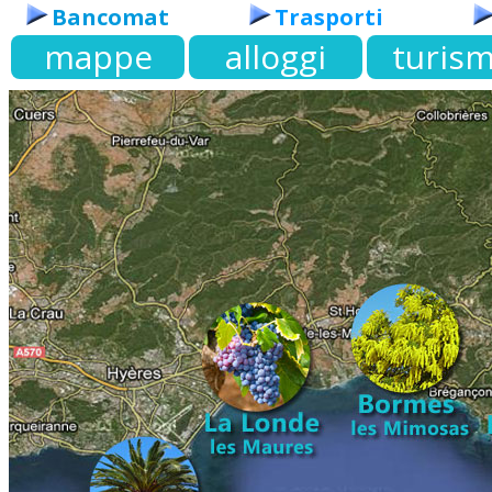
Bancomat
Trasporti
mappe
alloggi
turis