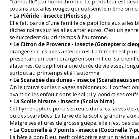
"camoufle" par homochromie. Le prédateur est désorien
cousins aux ailes rouges qui utilisent le même princi
• La Piéride - insecte (Pieris sp.)
Elle fait partie d'une famille de papillons aux ailes
tâches noires sur les ailes antérieures. C'est un ge
se succèdent du printemps à l'automne.
• Le Citron de Provence - insecte (Gonepterix cleo
orangée sur les ailes antérieures. La femelle est plus 
présentant un point orangé en son milieu. Sa chenill
alaternes. Ce papillon a une durée de vie assez long
surtout au printemps et à l'automne.
• Le Scarabée des dunes - insecte (Scarabaeus se
On le trouve sur les rivages sablonneux. Il confecti
avant de les enfouir dans le sol ; il y pondra ses œufs. A
• La Scolie hirsute - insecte (Scolia hirta)
Cet hyménoptère pond ses œufs dans les larves des c
ou des scarabées. La larve de la Scolie grandira aux 
Malgré ses allures de grosse guêpe, elle n'est pas 
• La Coccinelle à 7 points - insecte (Coccinella 7-
La bête à bon-Dieu, petit coléoptère est un prédateu