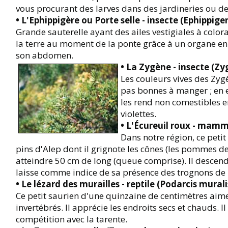
vous procurant des larves dans des jardineries ou de
• L'Ephippigère ou Porte selle - insecte (Ephippige
Grande sauterelle ayant des ailes vestigiales à colo
la terre au moment de la ponte grâce à un organe en 
son abdomen.
• La Zygène - insecte (Zy
Les couleurs vives des Zygè
pas bonnes à manger ; en e
les rend non comestibles en 
violettes.
• L'Écureuil roux - mammi
Dans notre région, ce peti
pins d'Alep dont il grignote les cônes (les pommes de 
atteindre 50 cm de long (queue comprise). Il descend 
laisse comme indice de sa présence des trognons de
• Le lézard des murailles - reptile (Podarcis murali
Ce petit saurien d'une quinzaine de centimètres aime
invertébrés. Il apprécie les endroits secs et chauds. Il
compétition avec la tarente.