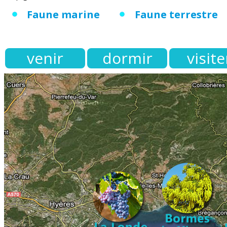
Faune marine
Faune terrestre
venir
dormir
visite