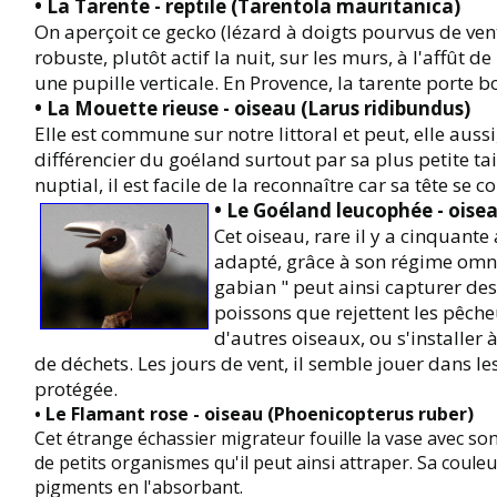
• La Tarente - reptile (Tarentola mauritanica)
On aperçoit ce gecko (lézard à doigts pourvus de vent
robuste, plutôt actif la nuit, sur les murs, à l'affût de
une pupille verticale. En Provence, la tarente porte
• La Mouette rieuse - oiseau (Larus ridibundus)
Elle est commune sur notre littoral et peut, elle auss
différencier du goéland surtout par sa plus petite ta
nuptial, il est facile de la reconnaître car sa tête se 
• Le Goéland leucophée - oise
Cet oiseau, rare il y a cinquante
adapté, grâce à son régime omniv
gabian " peut ainsi capturer d
poissons que rejettent les pêche
d'autres oiseaux, ou s'installer
de déchets. Les jours de vent, il semble jouer dans le
protégée.
• Le Flamant rose - oiseau (Phoenicopterus ruber)
Cet étrange échassier migrateur fouille la vase avec son b
de petits organismes qu'il peut ainsi attraper. Sa couleur 
pigments en l'absorbant.