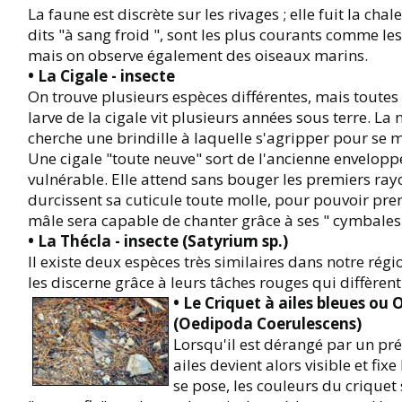
La faune est discrète sur les rivages ; elle fuit la ch
dits "à sang froid ", sont les plus courants comme les 
mais on observe également des oiseaux marins.
• La Cigale - insecte
On trouve plusieurs espèces différentes, mais toute
larve de la cigale vit plusieurs années sous terre. La
cherche une brindille à laquelle s'agripper pour se
Une cigale "toute neuve" sort de l'ancienne enveloppe (l
vulnérable. Elle attend sans bouger les premiers rayon
durcissent sa cuticule toute molle, pour pouvoir pre
mâle sera capable de chanter grâce à ses " cymbales
• La Thécla - insecte (Satyrium sp.)
Il existe deux espèces très similaires dans notre régi
les discerne grâce à leurs tâches rouges qui diffèren
• Le Criquet à ailes bleues ou 
(Oedipoda Coerulescens)
Lorsqu'il est dérangé par un préd
ailes devient alors visible et fix
se pose, les couleurs du criquet