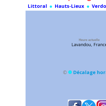
Littoral
Hauts-Lieux
Verd
Heure actuelle
Lavandou, Franc
©
Décalage hor