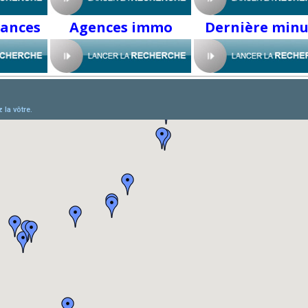
cances
Agences immo
Dernière minu