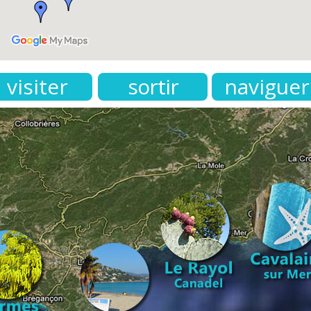
visiter
sortir
naviguer