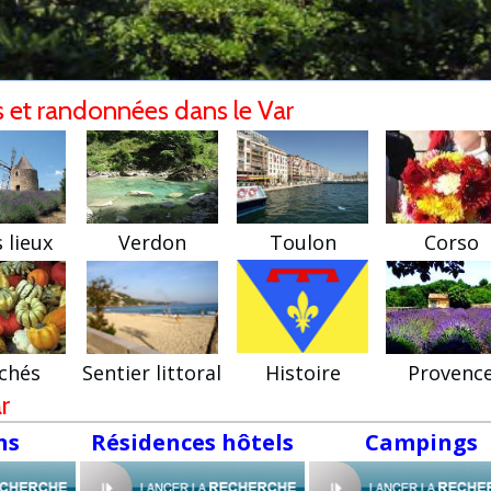
et randonnées dans le Var
 lieux
Verdon
Toulon
Corso
chés
Sentier littoral
Histoire
Provenc
r
ns
Résidences hôtels
Campings