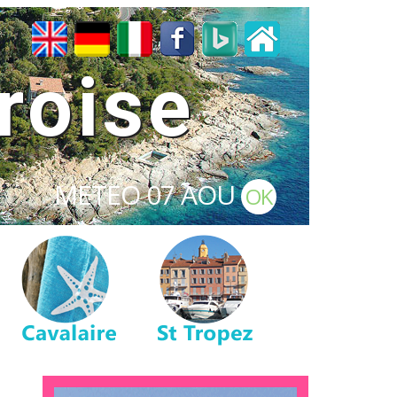
roise
METEO
07 AOU
OK