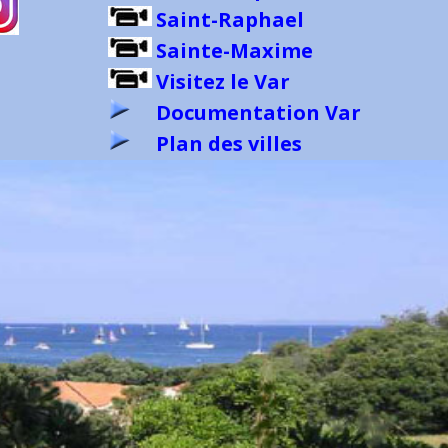
Saint-Raphael
Sainte-Maxime
Visitez le Var
Documentation Var
Plan des villes